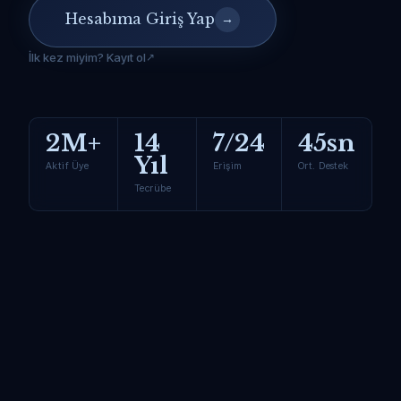
Hesabıma Giriş Yap
→
İlk kez miyim? Kayıt ol
2M+
14
7/24
45sn
Yıl
Aktif Üye
Erişim
Ort. Destek
Tecrübe