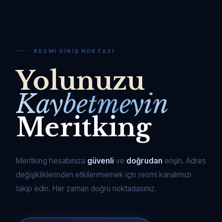
RESMI GIRIŞ NOKTASI
Yolunuzu
Kaybetmeyin
Meritking
Meritking hesabınıza
güvenli
ve
doğrudan
erişin. Adres
değişikliklerinden etkilenmemek için resmi kanalımızı
takip edin. Her zaman doğru noktadasınız.