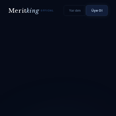
Merit
king
Yardım
Üye Ol
OFFICIAL