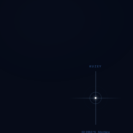
KUZEY
89.9984°N · Meritking