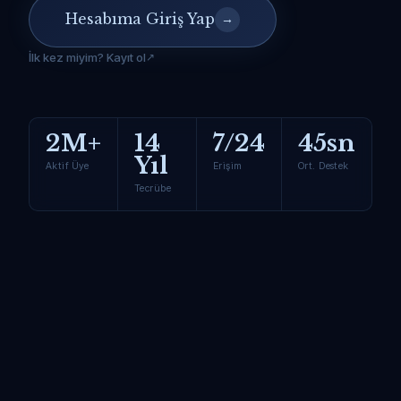
Hesabıma Giriş Yap
→
İlk kez miyim? Kayıt ol
2M+
14
7/24
45sn
Yıl
Aktif Üye
Erişim
Ort. Destek
Tecrübe