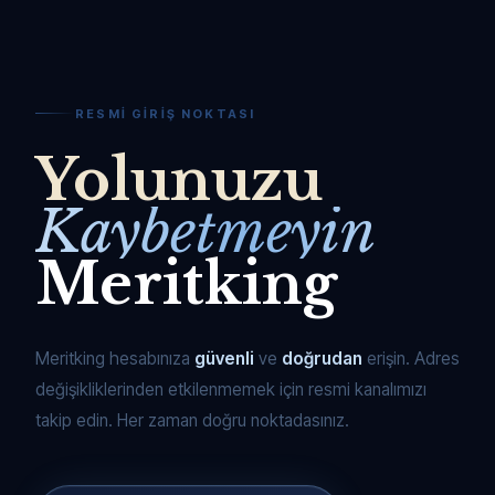
RESMI GIRIŞ NOKTASI
Yolunuzu
Kaybetmeyin
Meritking
Meritking hesabınıza
güvenli
ve
doğrudan
erişin. Adres
değişikliklerinden etkilenmemek için resmi kanalımızı
takip edin. Her zaman doğru noktadasınız.