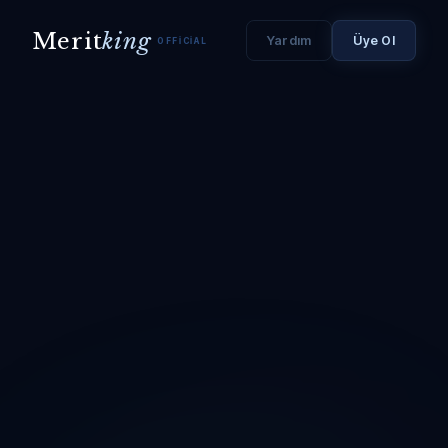
Merit
king
Yardım
Üye Ol
OFFICIAL