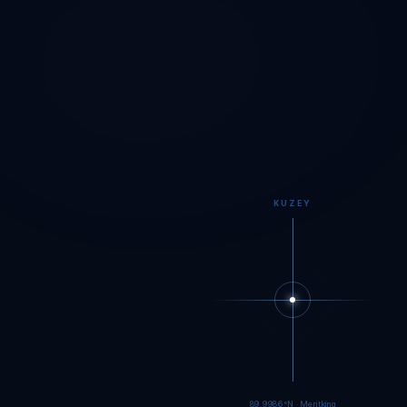
KUZEY
89.9984°N · Meritking