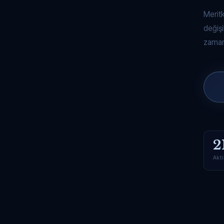
Merit
değişi
zaman
2
Akti