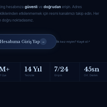
king hesabınıza
güvenli
ve
doğrudan
erişin. Adres
kliklerinden etkilenmemek için resmi kanalımızı takip edin. Her
 doğru noktadasınız.
Hesabıma Giriş Yap
→
İlk kez miyim? Kayıt ol
M+
14 Yıl
7/24
45sn
f Üye
Tecrübe
Erişim
Ort. Destek