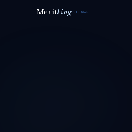
Merit
king
OFFICIAL