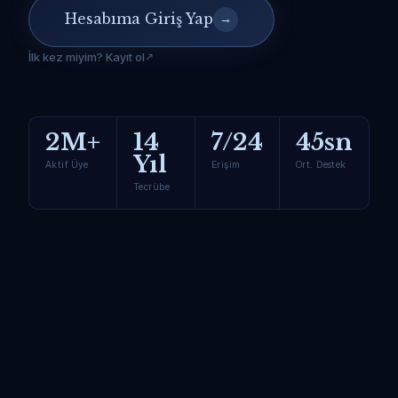
Hesabıma Giriş Yap
→
İlk kez miyim? Kayıt ol
2M+
14
7/24
45sn
Yıl
Aktif Üye
Erişim
Ort. Destek
Tecrübe