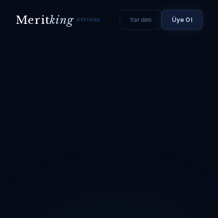
Merit
king
Yardım
Üye Ol
OFFICIAL