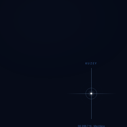
KUZEY
89.9984°N · Meritking