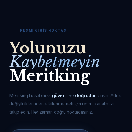
RESMI GIRIŞ NOKTASI
Yolunuzu
Kaybetmeyin
Meritking
Meritking hesabınıza
güvenli
ve
doğrudan
erişin. Adres
değişikliklerinden etkilenmemek için resmi kanalımızı
takip edin. Her zaman doğru noktadasınız.