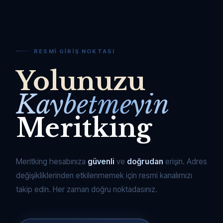
RESMI GIRIŞ NOKTASI
Yolunuzu
Kaybetmeyin
Meritking
Meritking hesabınıza
güvenli
ve
doğrudan
erişin. Adres
değişikliklerinden etkilenmemek için resmi kanalımızı
takip edin. Her zaman doğru noktadasınız.