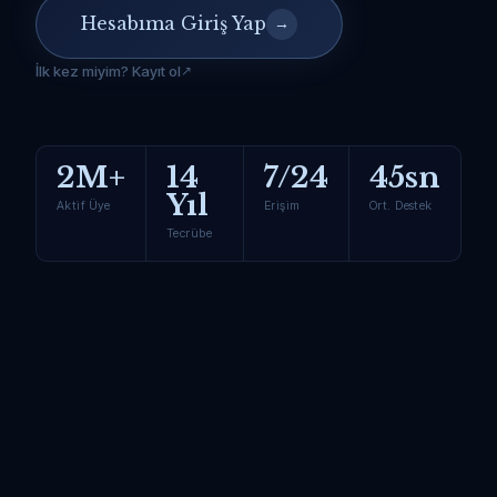
Hesabıma Giriş Yap
→
İlk kez miyim? Kayıt ol
2M+
14
7/24
45sn
Yıl
Aktif Üye
Erişim
Ort. Destek
Tecrübe