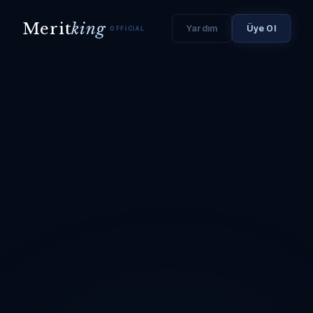
Merit
king
Yardım
Üye Ol
OFFICIAL