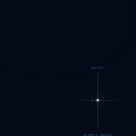
KUZEY
89.9984°N · Meritking