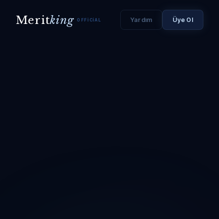
Merit
king
Yardım
Üye Ol
OFFICIAL