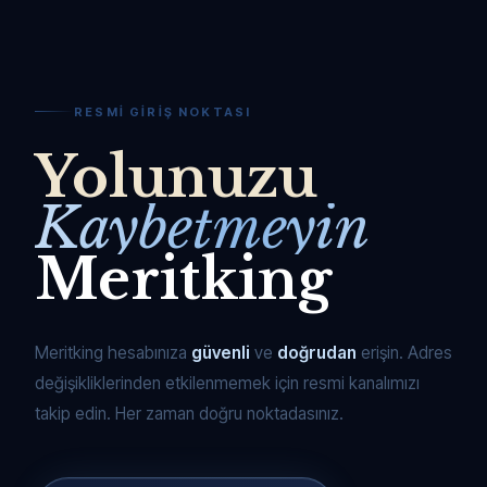
RESMI GIRIŞ NOKTASI
Yolunuzu
Kaybetmeyin
Meritking
Meritking hesabınıza
güvenli
ve
doğrudan
erişin. Adres
değişikliklerinden etkilenmemek için resmi kanalımızı
takip edin. Her zaman doğru noktadasınız.