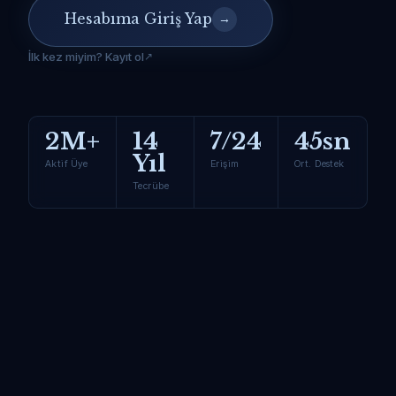
Hesabıma Giriş Yap
→
İlk kez miyim? Kayıt ol
2M+
14
7/24
45sn
Yıl
Aktif Üye
Erişim
Ort. Destek
Tecrübe