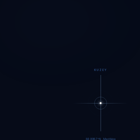
KUZEY
89.9984°N · Meritking