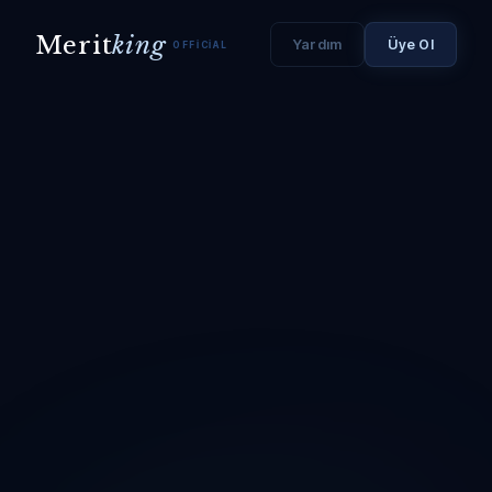
Merit
king
Yardım
Üye Ol
OFFICIAL