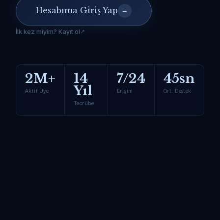
Hesabıma Giriş Yap
→
İlk kez miyim? Kayıt ol
2M+
14
7/24
45sn
Yıl
Aktif Üye
Erişim
Ort. Destek
Tecrübe