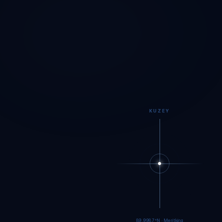
KUZEY
89.9984°N · Meritking