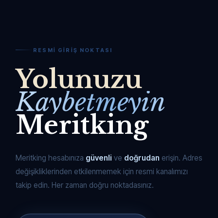
RESMI GIRIŞ NOKTASI
Yolunuzu
Kaybetmeyin
Meritking
Meritking hesabınıza
güvenli
ve
doğrudan
erişin. Adres
değişikliklerinden etkilenmemek için resmi kanalımızı
takip edin. Her zaman doğru noktadasınız.