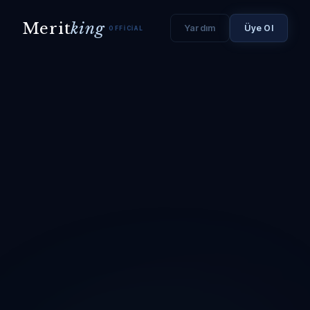
Merit
king
Yardım
Üye Ol
OFFICIAL