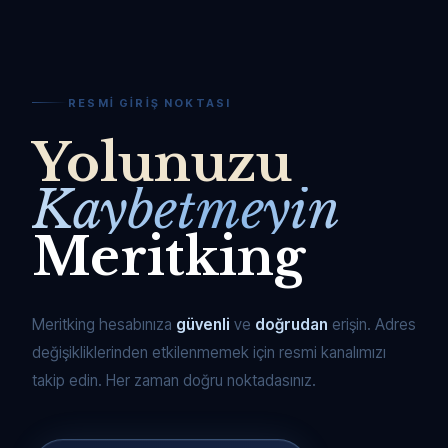
RESMI GIRIŞ NOKTASI
Yolunuzu
Kaybetmeyin
Meritking
Meritking hesabınıza
güvenli
ve
doğrudan
erişin. Adres
değişikliklerinden etkilenmemek için resmi kanalımızı
takip edin. Her zaman doğru noktadasınız.