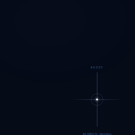
KUZEY
89.9984°N · Meritking