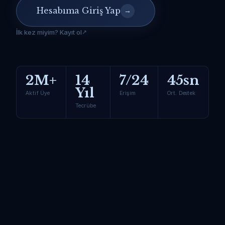
Hesabıma Giriş Yap
→
İlk kez miyim? Kayıt ol
2M+
14
7/24
45sn
Yıl
Aktif Üye
Erişim
Ort. Destek
Tecrübe