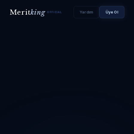
Merit
king
Yardım
Üye Ol
OFFICIAL