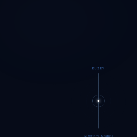
KUZEY
89.9984°N · Meritking