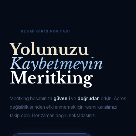
RESMI GIRIŞ NOKTASI
Yolunuzu
Kaybetmeyin
Meritking
Meritking hesabınıza
güvenli
ve
doğrudan
erişin. Adres
değişikliklerinden etkilenmemek için resmi kanalımızı
takip edin. Her zaman doğru noktadasınız.