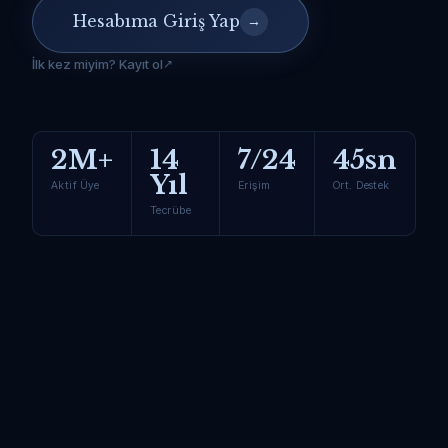
Hesabıma Giriş Yap
→
İlk kez miyim? Kayıt ol
2M+
14
7/24
45sn
Yıl
Aktif Üye
Erişim
Ort. Destek
Tecrübe