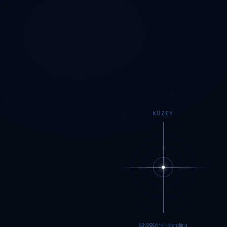
KUZEY
89.9984°N · Meritking