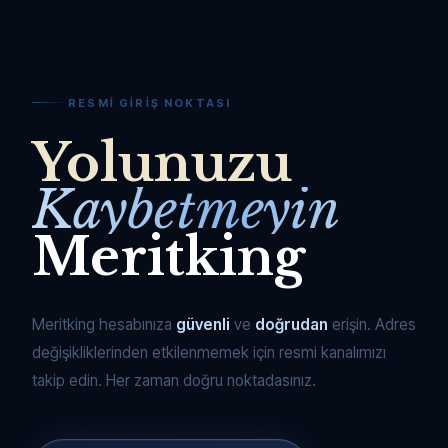
RESMI GIRIŞ NOKTASI
Yolunuzu
Kaybetmeyin
Meritking
Meritking hesabınıza
güvenli
ve
doğrudan
erişin. Adres
değişikliklerinden etkilenmemek için resmi kanalımızı
takip edin. Her zaman doğru noktadasınız.