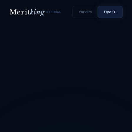
Merit
king
Yardım
Üye Ol
OFFICIAL