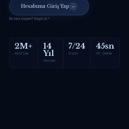
Hesabıma Giriş Yap
→
İlk kez miyim? Kayıt ol
2M+
14
7/24
45sn
Yıl
Aktif Üye
Erişim
Ort. Destek
Tecrübe