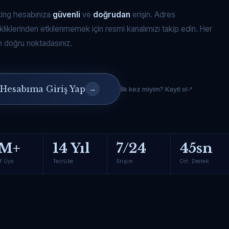
king hesabınıza
güvenli
ve
doğrudan
erişin. Adres
kliklerinden etkilenmemek için resmi kanalımızı takip edin. Her
 doğru noktadasınız.
Hesabıma Giriş Yap
→
İlk kez miyim? Kayıt ol
M+
14 Yıl
7/24
45sn
f Üye
Tecrübe
Erişim
Ort. Destek