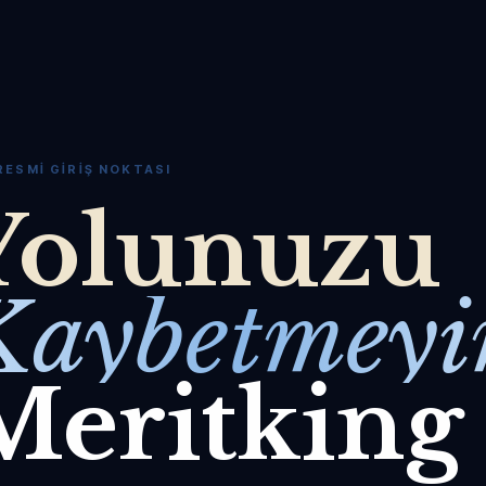
RESMI GIRIŞ NOKTASI
Yolunuzu
Kaybetmeyi
Meritking