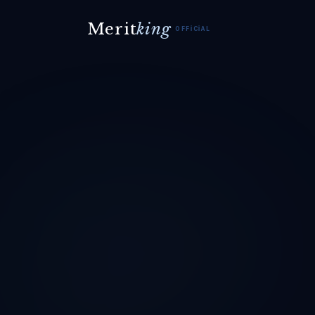
Merit
king
OFFICIAL