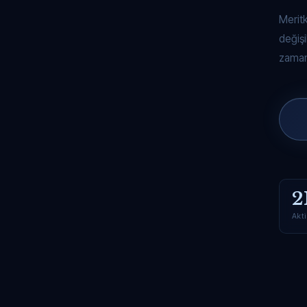
Merit
değişi
zaman
2
Akti