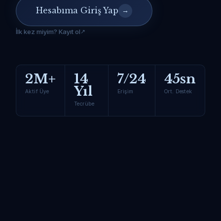
Hesabıma Giriş Yap
→
İlk kez miyim? Kayıt ol
2M+
14
7/24
45sn
Yıl
Aktif Üye
Erişim
Ort. Destek
Tecrübe