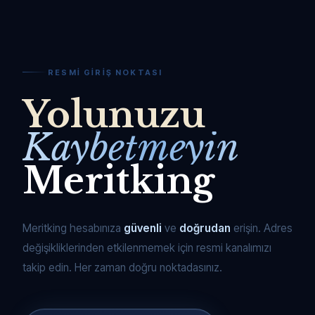
RESMI GIRIŞ NOKTASI
Yolunuzu
Kaybetmeyin
Meritking
Meritking hesabınıza
güvenli
ve
doğrudan
erişin. Adres
değişikliklerinden etkilenmemek için resmi kanalımızı
takip edin. Her zaman doğru noktadasınız.