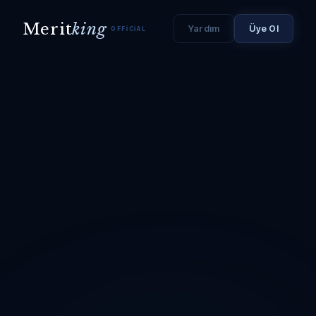
Merit
king
Yardım
Üye Ol
OFFICIAL