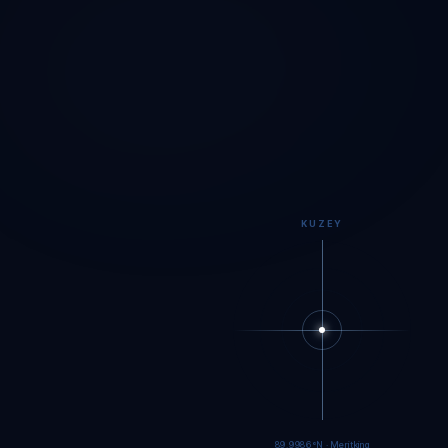
KUZEY
89.9984°N · Meritking