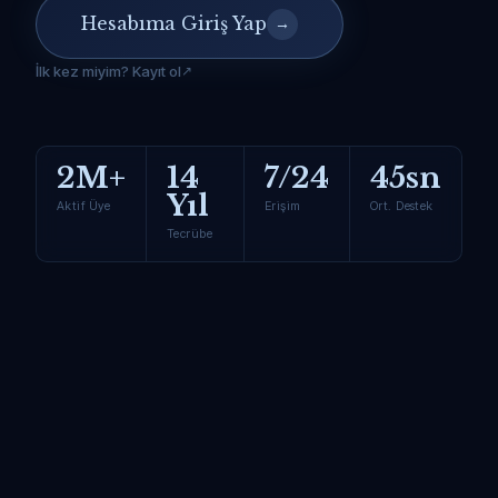
Hesabıma Giriş Yap
→
İlk kez miyim? Kayıt ol
2M+
14
7/24
45sn
Yıl
Aktif Üye
Erişim
Ort. Destek
Tecrübe