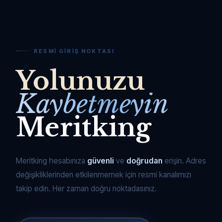
RESMI GIRIŞ NOKTASI
Yolunuzu
Kaybetmeyin
Meritking
Meritking hesabınıza
güvenli
ve
doğrudan
erişin. Adres
değişikliklerinden etkilenmemek için resmi kanalımızı
takip edin. Her zaman doğru noktadasınız.