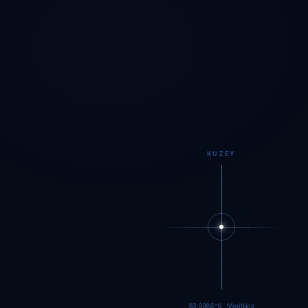
KUZEY
89.9984°N · Meritking