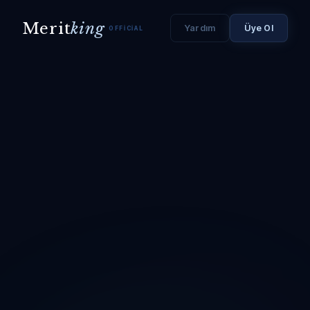
Merit
king
Yardım
Üye Ol
OFFICIAL