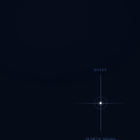
KUZEY
89.9984°N · Meritking