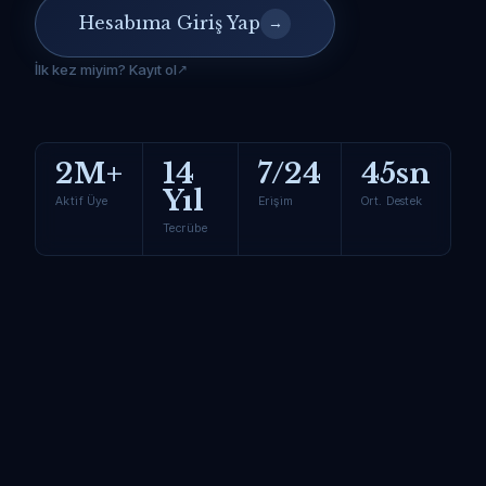
Hesabıma Giriş Yap
→
İlk kez miyim? Kayıt ol
2M+
14
7/24
45sn
Yıl
Aktif Üye
Erişim
Ort. Destek
Tecrübe