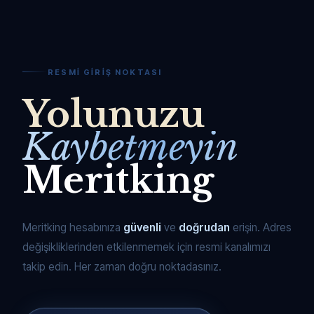
RESMI GIRIŞ NOKTASI
Yolunuzu
Kaybetmeyin
Meritking
Meritking hesabınıza
güvenli
ve
doğrudan
erişin. Adres
değişikliklerinden etkilenmemek için resmi kanalımızı
takip edin. Her zaman doğru noktadasınız.