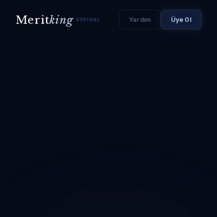
Merit
king
Yardım
Üye Ol
OFFICIAL