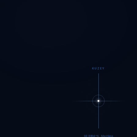
KUZEY
89.9984°N · Meritking