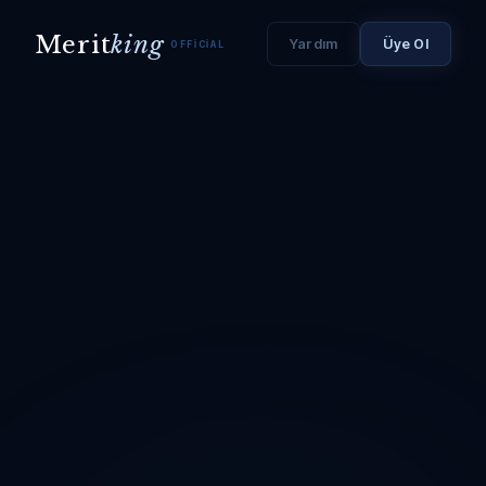
Merit
king
Yardım
Üye Ol
OFFICIAL