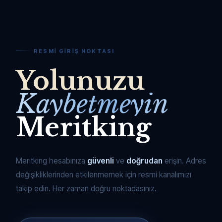
RESMI GIRIŞ NOKTASI
Yolunuzu
Kaybetmeyin
Meritking
Meritking hesabınıza
güvenli
ve
doğrudan
erişin. Adres
değişikliklerinden etkilenmemek için resmi kanalımızı
takip edin. Her zaman doğru noktadasınız.