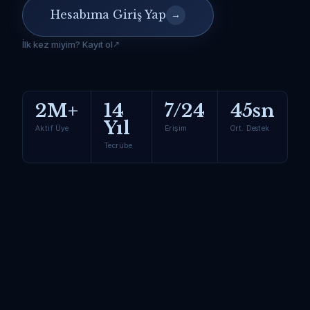
Hesabıma Giriş Yap
→
İlk kez miyim? Kayıt ol
2M+
14
7/24
45sn
Yıl
Aktif Üye
Erişim
Ort. Destek
Tecrübe