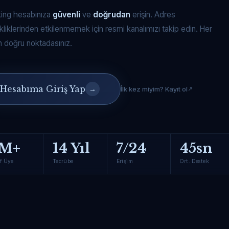
king hesabınıza
güvenli
ve
doğrudan
erişin. Adres
kliklerinden etkilenmemek için resmi kanalımızı takip edin. Her
 doğru noktadasınız.
Hesabıma Giriş Yap
→
İlk kez miyim? Kayıt ol
M+
14 Yıl
7/24
45sn
f Üye
Tecrübe
Erişim
Ort. Destek