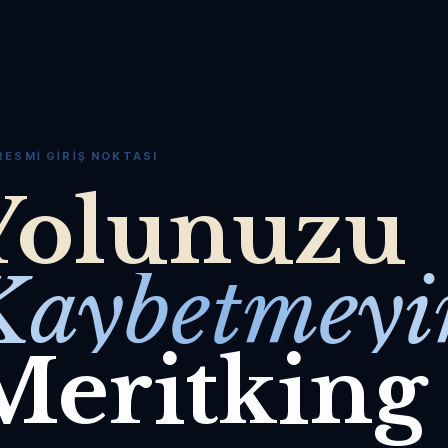
RESMI GIRIŞ NOKTASI
Yolunuzu
Kaybetmeyi
Meritking