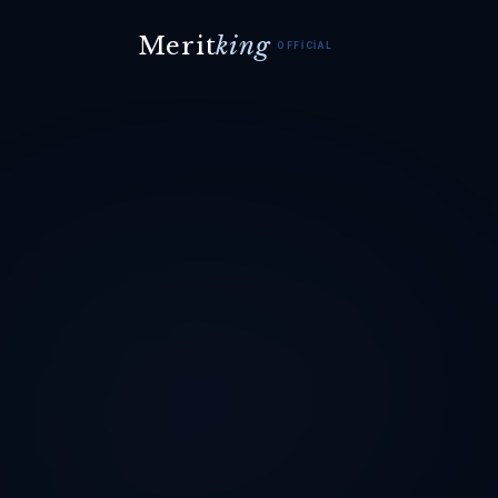
Merit
king
OFFICIAL