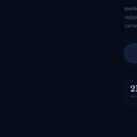
Merit
değişi
zaman
2
Akti