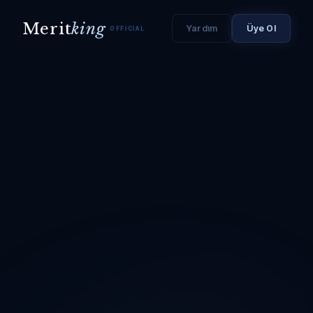
Merit
king
Yardım
Üye Ol
OFFICIAL