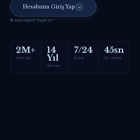
Hesabıma Giriş Yap
→
İlk kez miyim? Kayıt ol
2M+
14
7/24
45sn
Yıl
Aktif Üye
Erişim
Ort. Destek
Tecrübe