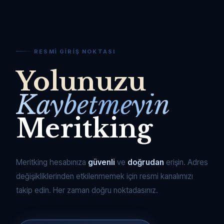
RESMI GIRIŞ NOKTASI
Yolunuzu
Kaybetmeyin
Meritking
Meritking hesabınıza
güvenli
ve
doğrudan
erişin. Adres
değişikliklerinden etkilenmemek için resmi kanalımızı
takip edin. Her zaman doğru noktadasınız.