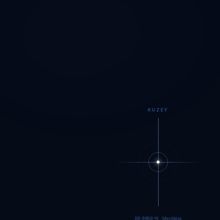
KUZEY
89.9983°N · Meritking