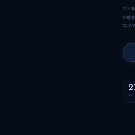
Merit
değişi
zaman
2
Akti