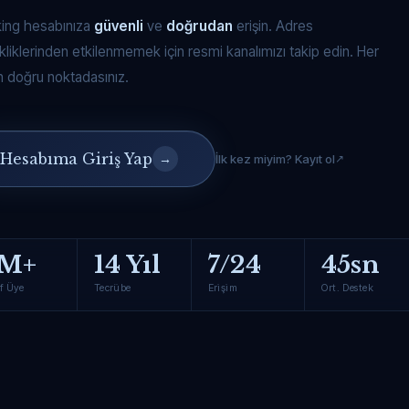
king hesabınıza
güvenli
ve
doğrudan
erişin. Adres
kliklerinden etkilenmemek için resmi kanalımızı takip edin. Her
 doğru noktadasınız.
Hesabıma Giriş Yap
→
İlk kez miyim? Kayıt ol
M+
14 Yıl
7/24
45sn
f Üye
Tecrübe
Erişim
Ort. Destek