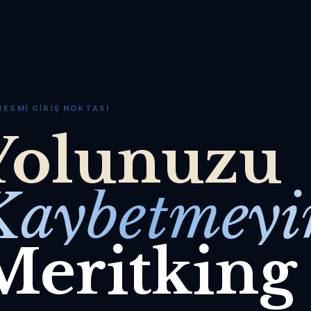
RESMI GIRIŞ NOKTASI
Yolunuzu
Kaybetmeyi
Meritking