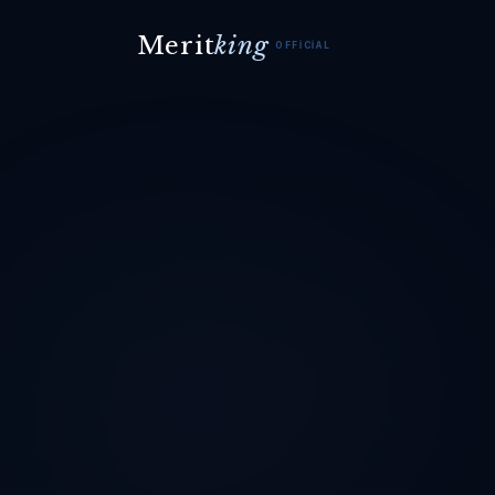
Merit
king
OFFICIAL