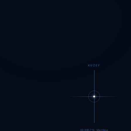
KUZEY
89.9984°N · Meritking