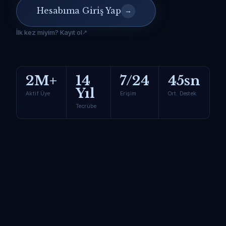
Hesabıma Giriş Yap
→
İlk kez miyim? Kayıt ol
2M+
14
7/24
45sn
Yıl
Aktif Üye
Erişim
Ort. Destek
Tecrübe