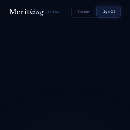
Merit
king
Yardım
Üye Ol
OFFICIAL