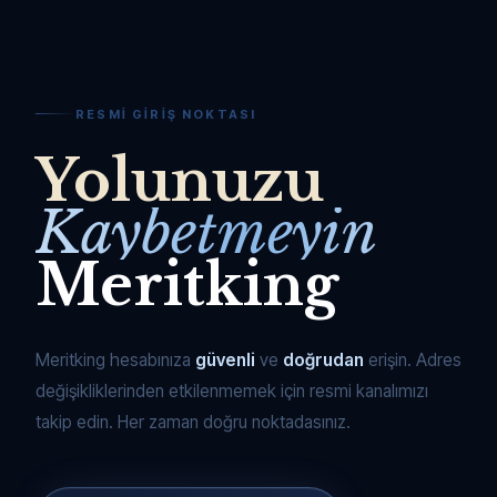
RESMI GIRIŞ NOKTASI
Yolunuzu
Kaybetmeyin
Meritking
Meritking hesabınıza
güvenli
ve
doğrudan
erişin. Adres
değişikliklerinden etkilenmemek için resmi kanalımızı
takip edin. Her zaman doğru noktadasınız.