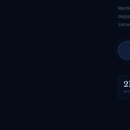
Merit
değişi
zaman
2
Akti