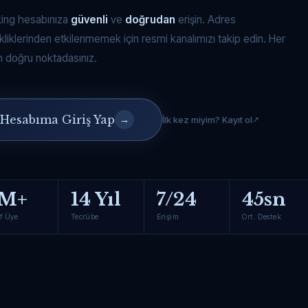
king hesabınıza
güvenli
ve
doğrudan
erişin. Adres
kliklerinden etkilenmemek için resmi kanalımızı takip edin. Her
 doğru noktadasınız.
Hesabıma Giriş Yap
→
İlk kez miyim? Kayıt ol
M+
14 Yıl
7/24
45sn
f Üye
Tecrübe
Erişim
Ort. Destek