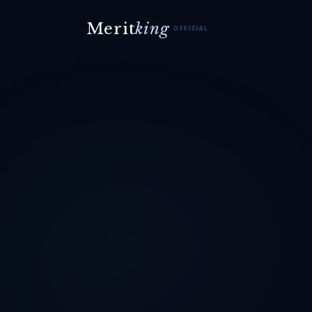
Merit
king
OFFICIAL