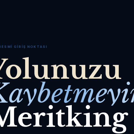
RESMI GIRIŞ NOKTASI
Yolunuzu
Kaybetmeyi
Meritking