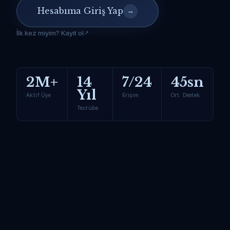
Hesabıma Giriş Yap
→
İlk kez miyim? Kayıt ol
2M+
14
7/24
45sn
Yıl
Aktif Üye
Erişim
Ort. Destek
Tecrübe