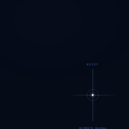
KUZEY
89.9983°N · Meritking