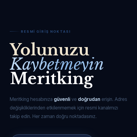
RESMI GIRIŞ NOKTASI
Yolunuzu
Kaybetmeyin
Meritking
Meritking hesabınıza
güvenli
ve
doğrudan
erişin. Adres
değişikliklerinden etkilenmemek için resmi kanalımızı
takip edin. Her zaman doğru noktadasınız.