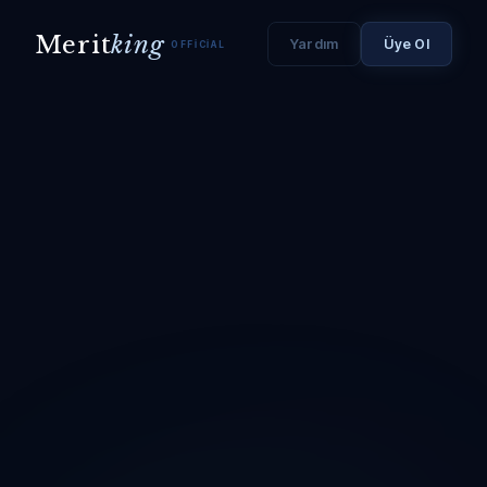
Merit
king
Yardım
Üye Ol
OFFICIAL