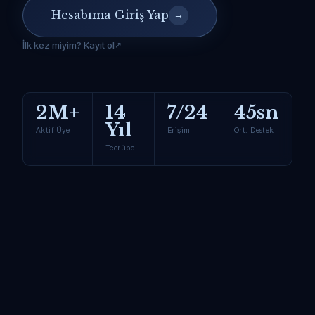
Hesabıma Giriş Yap
→
İlk kez miyim? Kayıt ol
2M+
14
7/24
45sn
Yıl
Aktif Üye
Erişim
Ort. Destek
Tecrübe