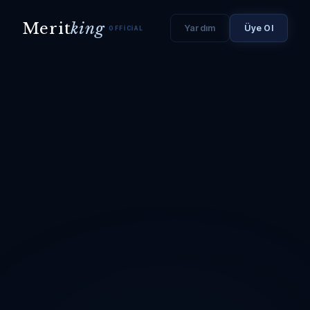
Merit
king
Yardım
Üye Ol
OFFICIAL