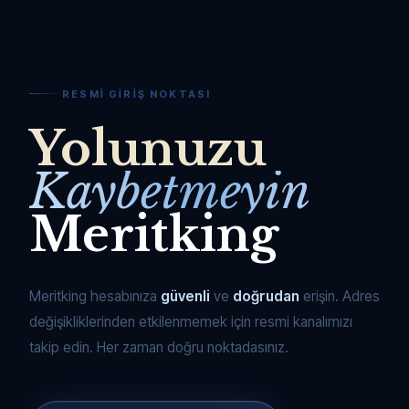
RESMI GIRIŞ NOKTASI
Yolunuzu
Kaybetmeyin
Meritking
Meritking hesabınıza
güvenli
ve
doğrudan
erişin. Adres
değişikliklerinden etkilenmemek için resmi kanalımızı
takip edin. Her zaman doğru noktadasınız.