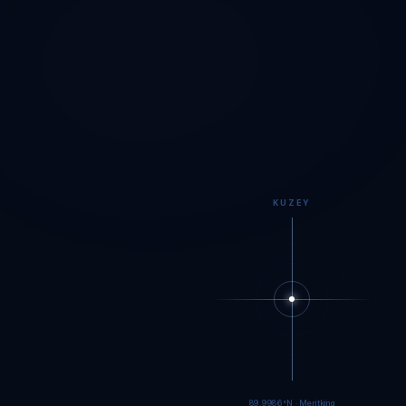
KUZEY
89.9984°N · Meritking