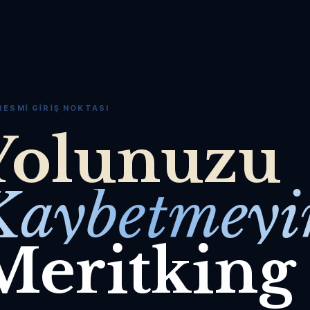
RESMI GIRIŞ NOKTASI
Yolunuzu
Kaybetmeyi
Meritking