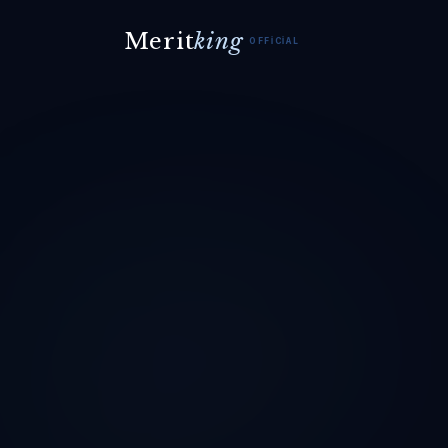
Merit
king
OFFICIAL