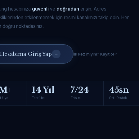
king hesabınıza
güvenli
ve
doğrudan
erişin. Adres
kliklerinden etkilenmemek için resmi kanalımızı takip edin. Her
 doğru noktadasınız.
Hesabıma Giriş Yap
→
İlk kez miyim? Kayıt ol
M+
14 Yıl
7/24
45sn
f Üye
Tecrübe
Erişim
Ort. Destek