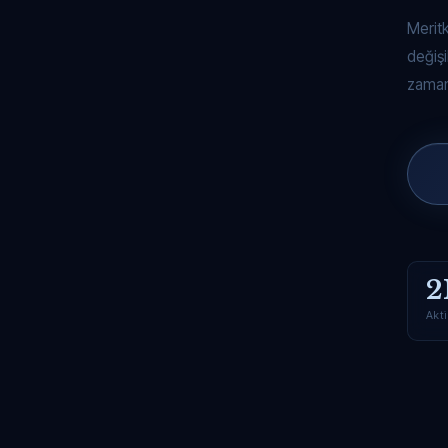
Merit
değişi
zaman
2
Akti