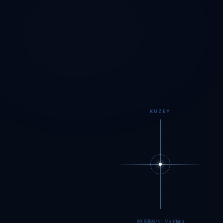
KUZEY
89.9984°N · Meritking