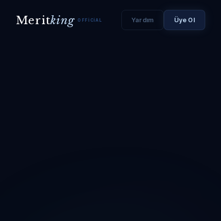
Merit
king
Yardım
Üye Ol
OFFICIAL