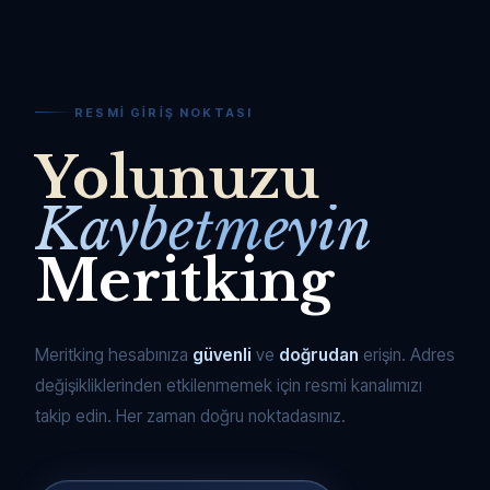
RESMI GIRIŞ NOKTASI
Yolunuzu
Kaybetmeyin
Meritking
Meritking hesabınıza
güvenli
ve
doğrudan
erişin. Adres
değişikliklerinden etkilenmemek için resmi kanalımızı
takip edin. Her zaman doğru noktadasınız.