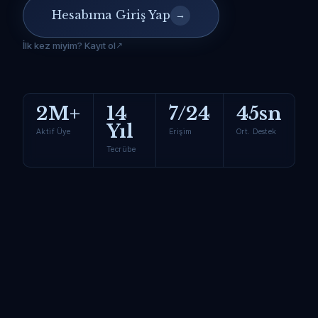
Hesabıma Giriş Yap
→
İlk kez miyim? Kayıt ol
2M+
14
7/24
45sn
Yıl
Aktif Üye
Erişim
Ort. Destek
Tecrübe