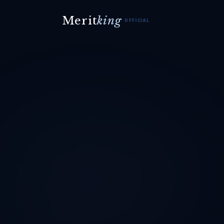
Merit
king
OFFICIAL