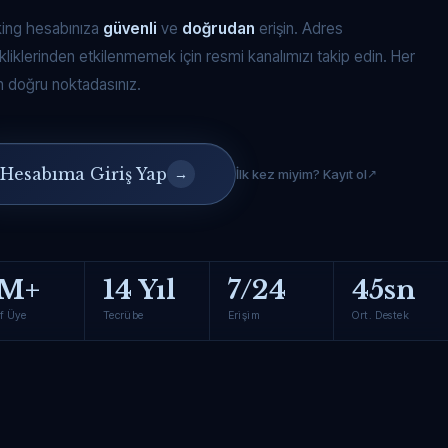
king hesabınıza
güvenli
ve
doğrudan
erişin. Adres
kliklerinden etkilenmemek için resmi kanalımızı takip edin. Her
 doğru noktadasınız.
Hesabıma Giriş Yap
→
İlk kez miyim? Kayıt ol
M+
14 Yıl
7/24
45sn
f Üye
Tecrübe
Erişim
Ort. Destek