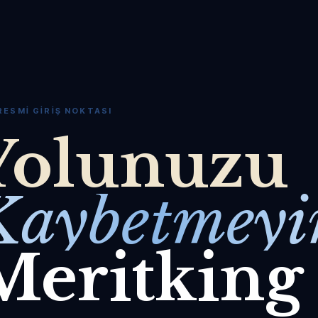
RESMI GIRIŞ NOKTASI
Yolunuzu
Kaybetmeyi
Meritking