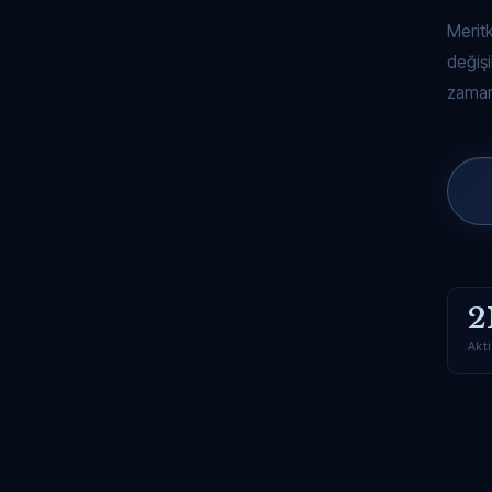
Merit
değişi
zaman
2
Akti