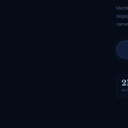
Merit
değişi
zaman
2
Akti