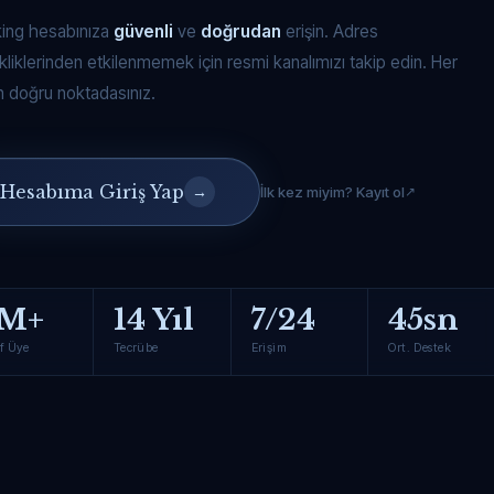
king hesabınıza
güvenli
ve
doğrudan
erişin. Adres
kliklerinden etkilenmemek için resmi kanalımızı takip edin. Her
 doğru noktadasınız.
Hesabıma Giriş Yap
→
İlk kez miyim? Kayıt ol
M+
14 Yıl
7/24
45sn
f Üye
Tecrübe
Erişim
Ort. Destek