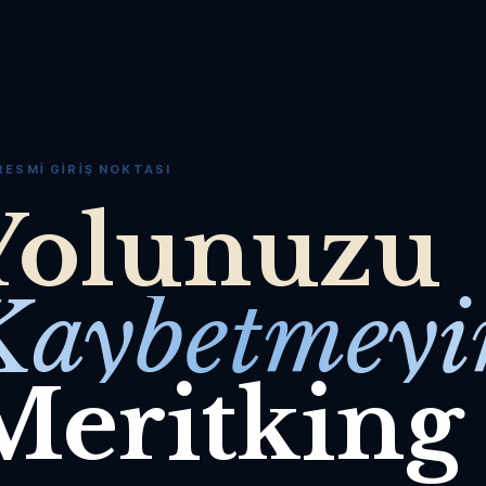
RESMI GIRIŞ NOKTASI
Yolunuzu
Kaybetmeyi
Meritking