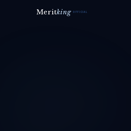
Merit
king
OFFICIAL