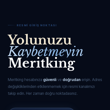
RESMI GIRIŞ NOKTASI
Yolunuzu
Kaybetmeyin
Meritking
Meritking hesabınıza
güvenli
ve
doğrudan
erişin. Adres
değişikliklerinden etkilenmemek için resmi kanalımızı
takip edin. Her zaman doğru noktadasınız.