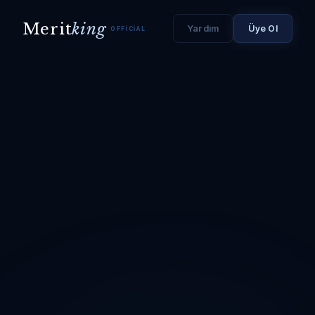
Merit
king
Yardım
Üye Ol
OFFICIAL