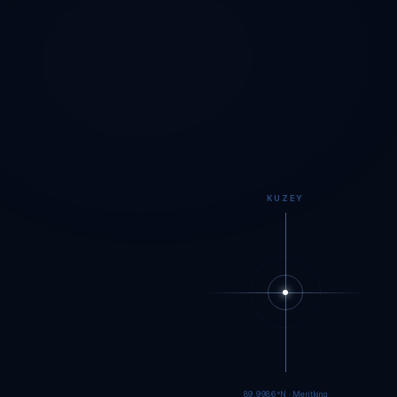
KUZEY
89.9984°N · Meritking