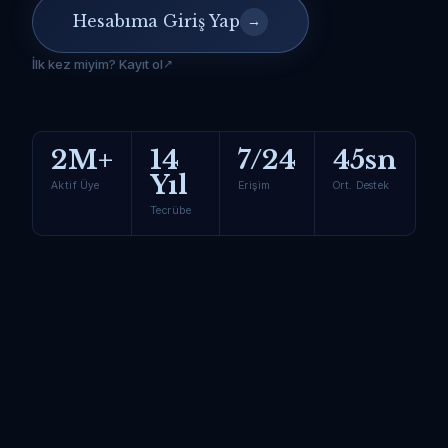
Hesabıma Giriş Yap
→
İlk kez miyim? Kayıt ol
2M+
14
7/24
45sn
Yıl
Aktif Üye
Erişim
Ort. Destek
Tecrübe