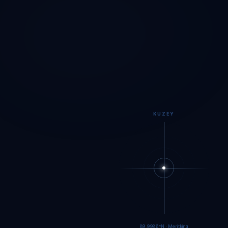
KUZEY
89.9984°N · Meritking