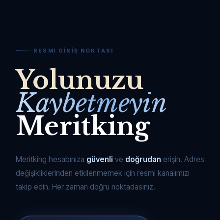
RESMI GIRIŞ NOKTASI
Yolunuzu
Kaybetmeyin
Meritking
Meritking hesabınıza
güvenli
ve
doğrudan
erişin. Adres
değişikliklerinden etkilenmemek için resmi kanalımızı
takip edin. Her zaman doğru noktadasınız.