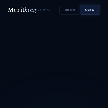
Merit
king
Yardım
Üye Ol
OFFICIAL