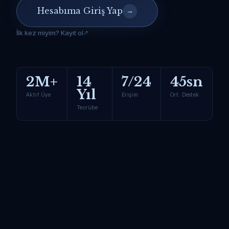
Hesabıma Giriş Yap
→
İlk kez miyim? Kayıt ol
2M+
14
7/24
45sn
Yıl
Aktif Üye
Erişim
Ort. Destek
Tecrübe