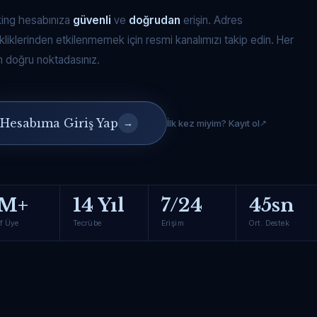
king hesabınıza
güvenli
ve
doğrudan
erişin. Adres
kliklerinden etkilenmemek için resmi kanalımızı takip edin. Her
 doğru noktadasınız.
Hesabıma Giriş Yap
→
İlk kez miyim? Kayıt ol
M+
14 Yıl
7/24
45sn
f Üye
Tecrübe
Erişim
Ort. Destek