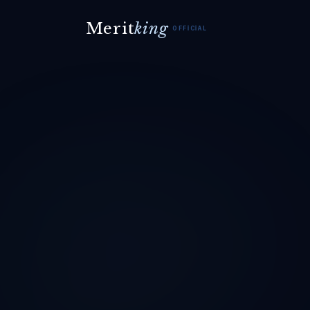
Merit
king
OFFICIAL