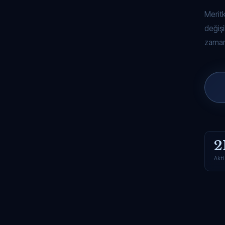
Merit
değişi
zaman
2
Akti