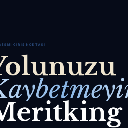
RESMI GIRIŞ NOKTASI
Yolunuzu
Kaybetmeyi
Meritking