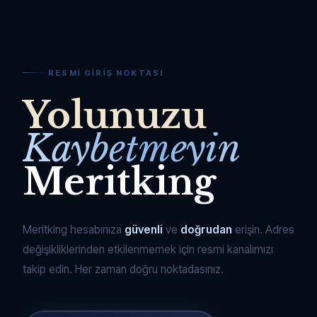
RESMI GIRIŞ NOKTASI
Yolunuzu
Kaybetmeyin
Meritking
Meritking hesabınıza
güvenli
ve
doğrudan
erişin. Adres
değişikliklerinden etkilenmemek için resmi kanalımızı
takip edin. Her zaman doğru noktadasınız.