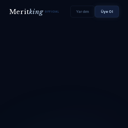
Merit
king
Yardım
Üye Ol
OFFICIAL