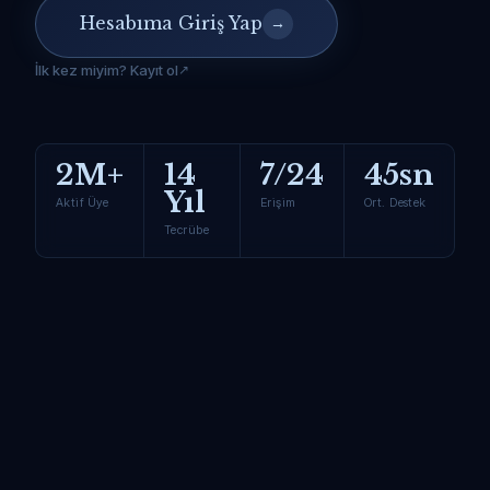
Hesabıma Giriş Yap
→
İlk kez miyim? Kayıt ol
2M+
14
7/24
45sn
Yıl
Aktif Üye
Erişim
Ort. Destek
Tecrübe