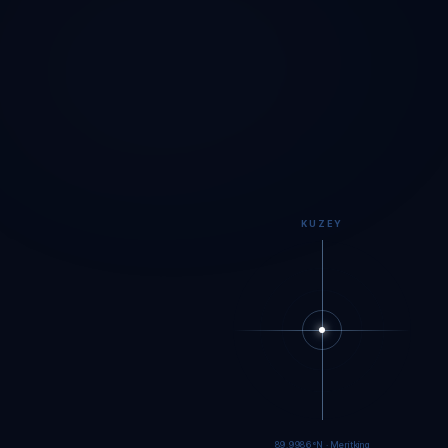
KUZEY
89.9984°N · Meritking