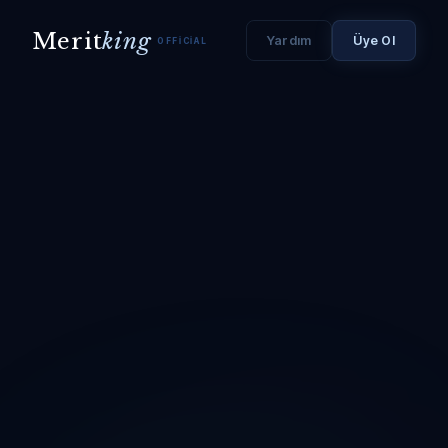
Merit
king
Yardım
Üye Ol
OFFICIAL