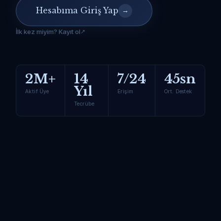
Hesabıma Giriş Yap
→
İlk kez miyim? Kayıt ol
2M+
14
7/24
45sn
Yıl
Aktif Üye
Erişim
Ort. Destek
Tecrübe