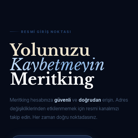
RESMI GIRIŞ NOKTASI
Yolunuzu
Kaybetmeyin
Meritking
Meritking hesabınıza
güvenli
ve
doğrudan
erişin. Adres
değişikliklerinden etkilenmemek için resmi kanalımızı
takip edin. Her zaman doğru noktadasınız.