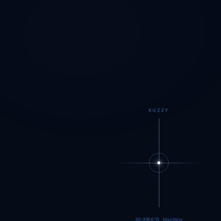
KUZEY
89.9984°N · Meritking