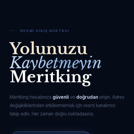
RESMI GIRIŞ NOKTASI
Yolunuzu
Kaybetmeyin
Meritking
Meritking hesabınıza
güvenli
ve
doğrudan
erişin. Adres
değişikliklerinden etkilenmemek için resmi kanalımızı
takip edin. Her zaman doğru noktadasınız.