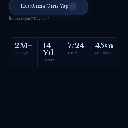
Hesabıma Giriş Yap
→
İlk kez miyim? Kayıt ol
2M+
14
7/24
45sn
Yıl
Aktif Üye
Erişim
Ort. Destek
Tecrübe