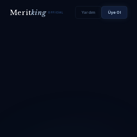
Merit
king
Yardım
Üye Ol
OFFICIAL