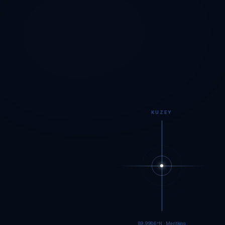
KUZEY
89.9984°N · Meritking