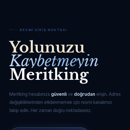
RESMI GIRIŞ NOKTASI
Yolunuzu
Kaybetmeyin
Meritking
Meritking hesabınıza
güvenli
ve
doğrudan
erişin. Adres
değişikliklerinden etkilenmemek için resmi kanalımızı
takip edin. Her zaman doğru noktadasınız.