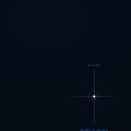
KUZEY
89.9984°N · Meritking