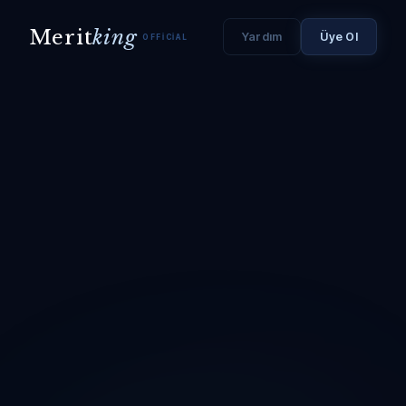
Merit
king
Yardım
Üye Ol
OFFICIAL