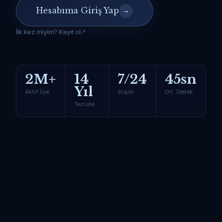
Hesabıma Giriş Yap
→
İlk kez miyim? Kayıt ol
2M+
14
7/24
45sn
Yıl
Aktif Üye
Erişim
Ort. Destek
Tecrübe