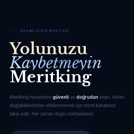
RESMI GIRIŞ NOKTASI
Yolunuzu
Kaybetmeyin
Meritking
Meritking hesabınıza
güvenli
ve
doğrudan
erişin. Adres
değişikliklerinden etkilenmemek için resmi kanalımızı
takip edin. Her zaman doğru noktadasınız.