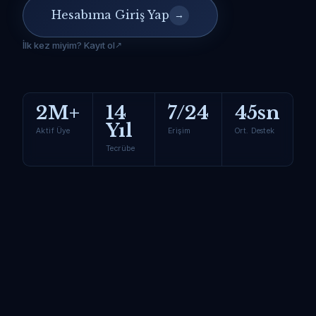
Hesabıma Giriş Yap
→
İlk kez miyim? Kayıt ol
2M+
14
7/24
45sn
Yıl
Aktif Üye
Erişim
Ort. Destek
Tecrübe