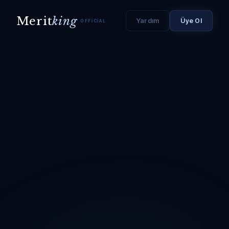
Merit
king
Yardım
Üye Ol
OFFICIAL