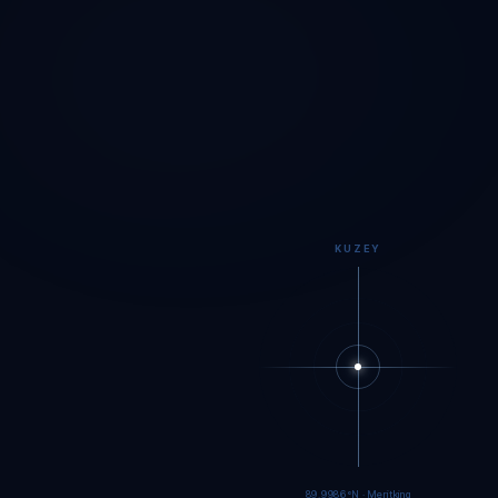
KUZEY
89.9984°N · Meritking