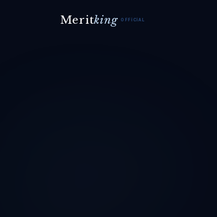
Merit
king
OFFICIAL