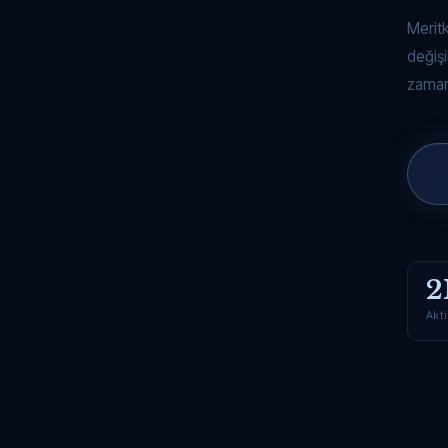
Merit
değişi
zaman
2
Akti