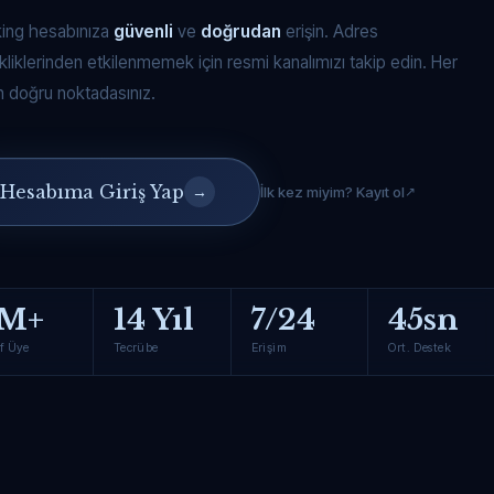
king hesabınıza
güvenli
ve
doğrudan
erişin. Adres
kliklerinden etkilenmemek için resmi kanalımızı takip edin. Her
 doğru noktadasınız.
Hesabıma Giriş Yap
→
İlk kez miyim? Kayıt ol
M+
14 Yıl
7/24
45sn
f Üye
Tecrübe
Erişim
Ort. Destek