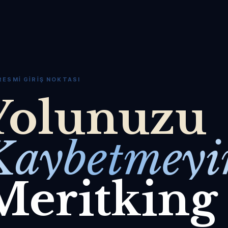
RESMI GIRIŞ NOKTASI
Yolunuzu
Kaybetmeyi
Meritking