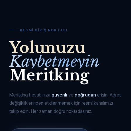
RESMI GIRIŞ NOKTASI
Yolunuzu
Kaybetmeyin
Meritking
Meritking hesabınıza
güvenli
ve
doğrudan
erişin. Adres
değişikliklerinden etkilenmemek için resmi kanalımızı
takip edin. Her zaman doğru noktadasınız.