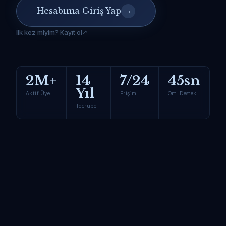
Hesabıma Giriş Yap
→
İlk kez miyim? Kayıt ol
2M+
14
7/24
45sn
Yıl
Aktif Üye
Erişim
Ort. Destek
Tecrübe