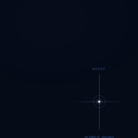
KUZEY
89.9984°N · Meritking