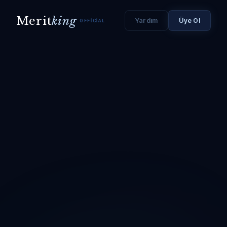
Merit
king
Yardım
Üye Ol
OFFICIAL