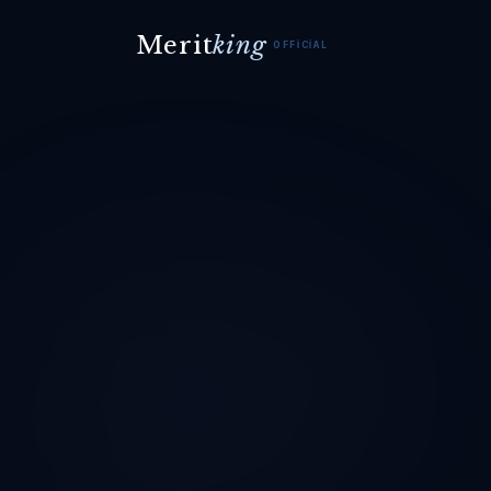
Merit
king
OFFICIAL