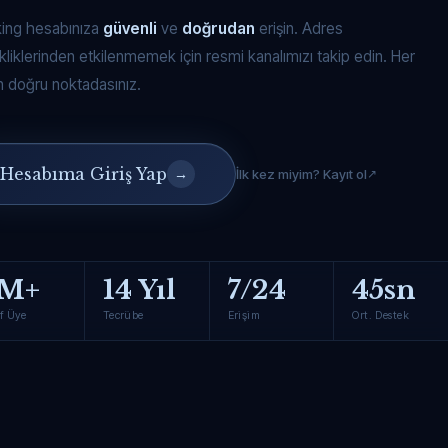
king hesabınıza
güvenli
ve
doğrudan
erişin. Adres
kliklerinden etkilenmemek için resmi kanalımızı takip edin. Her
 doğru noktadasınız.
Hesabıma Giriş Yap
→
İlk kez miyim? Kayıt ol
M+
14 Yıl
7/24
45sn
f Üye
Tecrübe
Erişim
Ort. Destek