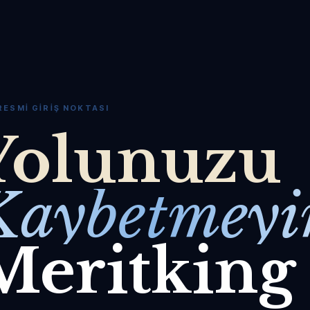
RESMI GIRIŞ NOKTASI
Yolunuzu
Kaybetmeyi
Meritking