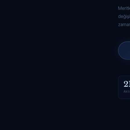
Merit
değişi
zaman
2
Akti