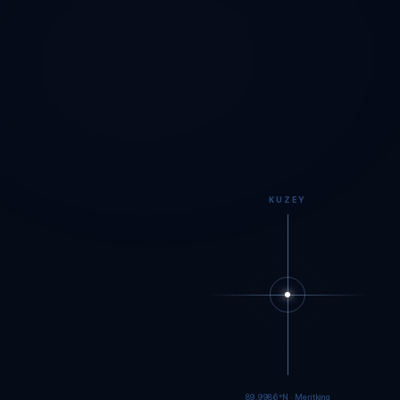
KUZEY
89.9984°N · Meritking