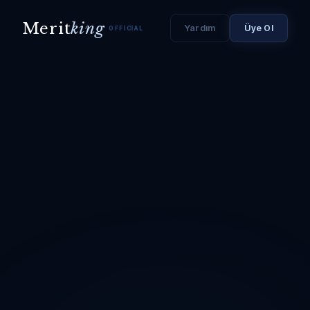
Merit
king
Yardım
Üye Ol
OFFICIAL