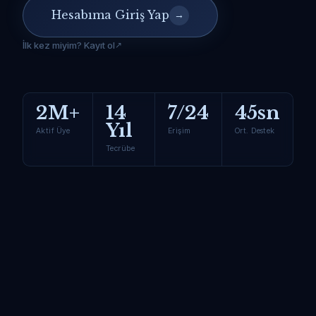
Hesabıma Giriş Yap
→
İlk kez miyim? Kayıt ol
2M+
14
7/24
45sn
Yıl
Aktif Üye
Erişim
Ort. Destek
Tecrübe