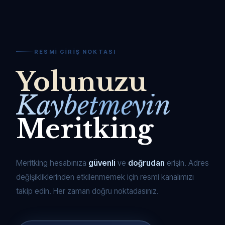
RESMI GIRIŞ NOKTASI
Yolunuzu
Kaybetmeyin
Meritking
Meritking hesabınıza
güvenli
ve
doğrudan
erişin. Adres
değişikliklerinden etkilenmemek için resmi kanalımızı
takip edin. Her zaman doğru noktadasınız.