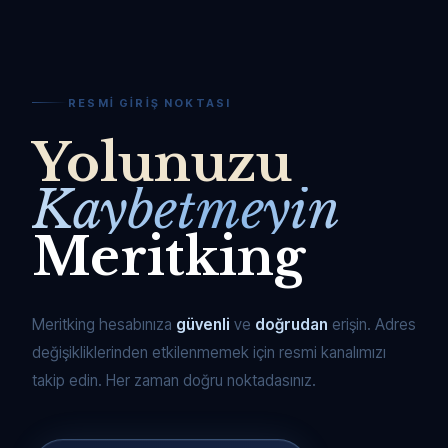
RESMI GIRIŞ NOKTASI
Yolunuzu
Kaybetmeyin
Meritking
Meritking hesabınıza
güvenli
ve
doğrudan
erişin. Adres
değişikliklerinden etkilenmemek için resmi kanalımızı
takip edin. Her zaman doğru noktadasınız.