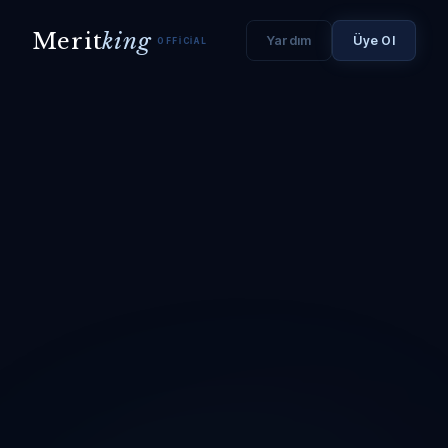
Merit
king
Yardım
Üye Ol
OFFICIAL