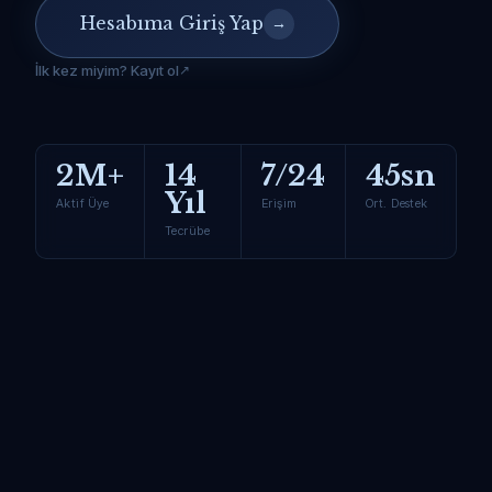
Hesabıma Giriş Yap
→
İlk kez miyim? Kayıt ol
2M+
14
7/24
45sn
Yıl
Aktif Üye
Erişim
Ort. Destek
Tecrübe