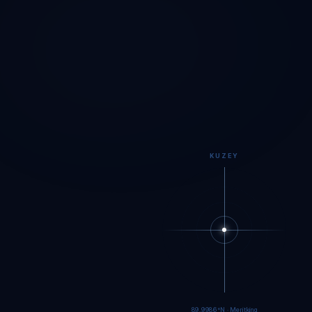
KUZEY
89.9984°N · Meritking