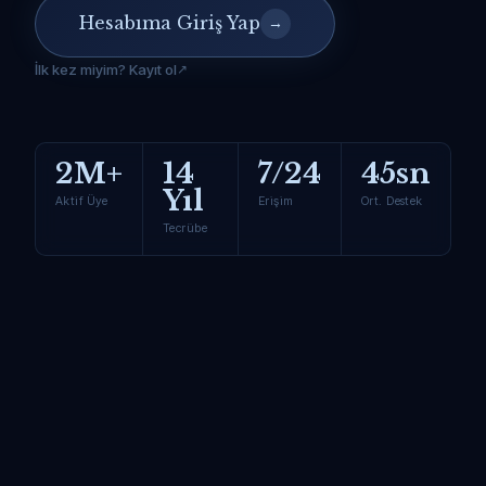
Hesabıma Giriş Yap
→
İlk kez miyim? Kayıt ol
2M+
14
7/24
45sn
Yıl
Aktif Üye
Erişim
Ort. Destek
Tecrübe