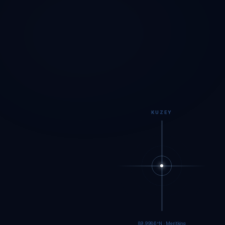
KUZEY
89.9983°N · Meritking