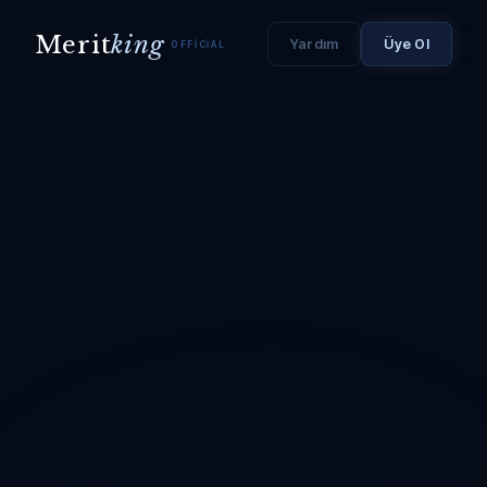
Merit
king
Yardım
Üye Ol
OFFICIAL