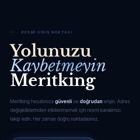
RESMI GIRIŞ NOKTASI
Yolunuzu
Kaybetmeyin
Meritking
Meritking hesabınıza
güvenli
ve
doğrudan
erişin. Adres
değişikliklerinden etkilenmemek için resmi kanalımızı
takip edin. Her zaman doğru noktadasınız.