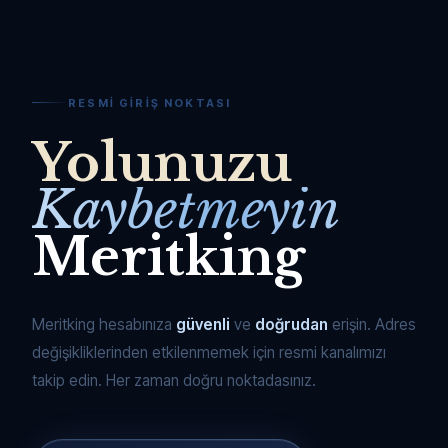
RESMI GIRIŞ NOKTASI
Yolunuzu
Kaybetmeyin
Meritking
Meritking hesabınıza
güvenli
ve
doğrudan
erişin. Adres
değişikliklerinden etkilenmemek için resmi kanalımızı
takip edin. Her zaman doğru noktadasınız.