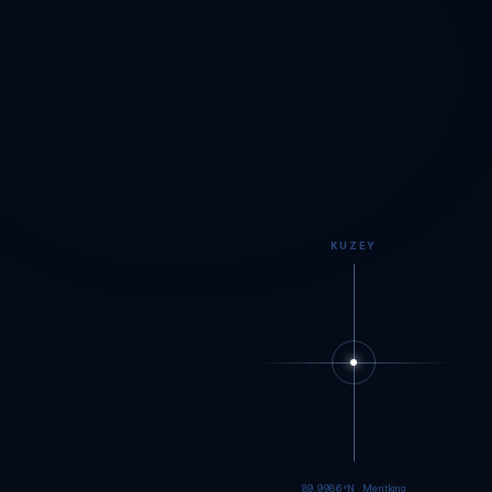
KUZEY
89.9983°N · Meritking