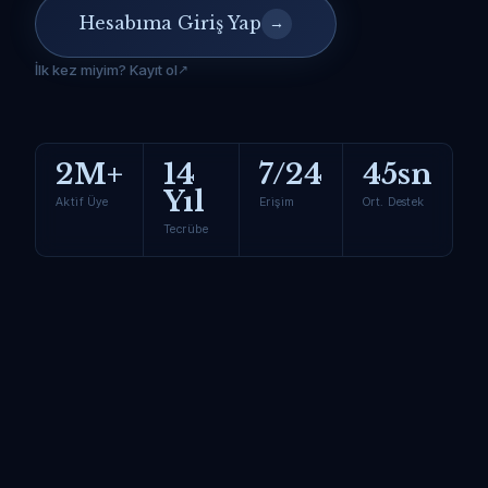
Hesabıma Giriş Yap
→
İlk kez miyim? Kayıt ol
2M+
14
7/24
45sn
Yıl
Aktif Üye
Erişim
Ort. Destek
Tecrübe