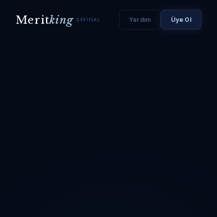
Merit
king
Yardım
Üye Ol
OFFICIAL