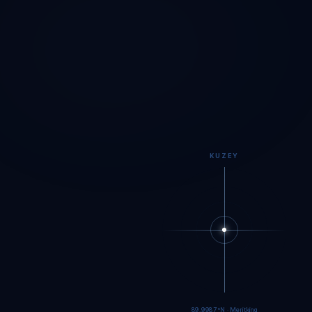
KUZEY
89.9984°N · Meritking