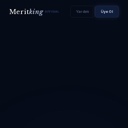
Merit
king
Yardım
Üye Ol
OFFICIAL