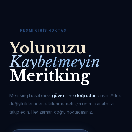
RESMI GIRIŞ NOKTASI
Yolunuzu
Kaybetmeyin
Meritking
Meritking hesabınıza
güvenli
ve
doğrudan
erişin. Adres
değişikliklerinden etkilenmemek için resmi kanalımızı
takip edin. Her zaman doğru noktadasınız.