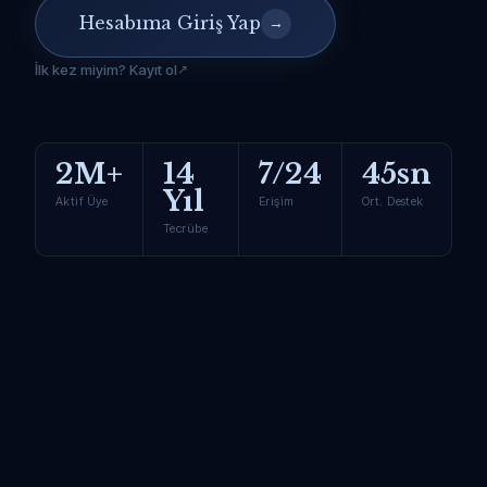
Hesabıma Giriş Yap
→
İlk kez miyim? Kayıt ol
2M+
14
7/24
45sn
Yıl
Aktif Üye
Erişim
Ort. Destek
Tecrübe