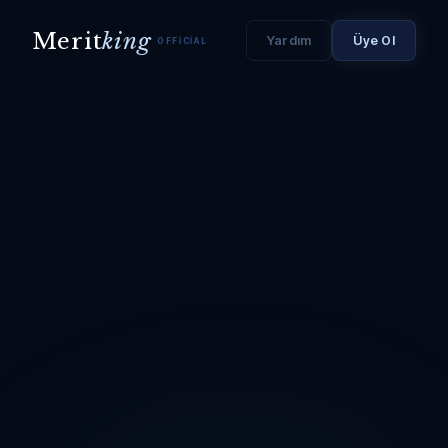
Merit
king
Yardım
Üye Ol
OFFICIAL