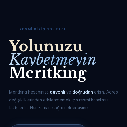
RESMI GIRIŞ NOKTASI
Yolunuzu
Kaybetmeyin
Meritking
Meritking hesabınıza
güvenli
ve
doğrudan
erişin. Adres
değişikliklerinden etkilenmemek için resmi kanalımızı
takip edin. Her zaman doğru noktadasınız.