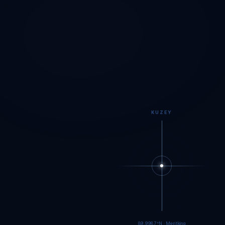
KUZEY
89.9984°N · Meritking