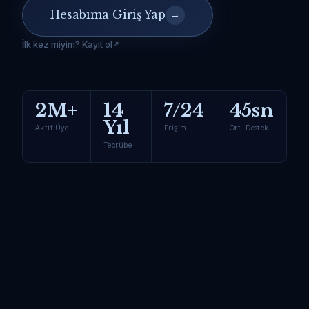
Hesabıma Giriş Yap
→
İlk kez miyim? Kayıt ol
2M+
14
7/24
45sn
Yıl
Aktif Üye
Erişim
Ort. Destek
Tecrübe