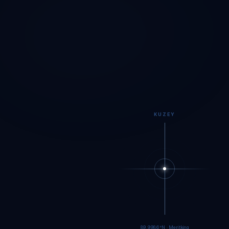
KUZEY
89.9984°N · Meritking