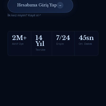
Hesabıma Giriş Yap
→
İlk kez miyim? Kayıt ol
2M+
14
7/24
45sn
Yıl
Aktif Üye
Erişim
Ort. Destek
Tecrübe