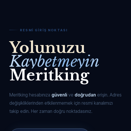
RESMI GIRIŞ NOKTASI
Yolunuzu
Kaybetmeyin
Meritking
Meritking hesabınıza
güvenli
ve
doğrudan
erişin. Adres
değişikliklerinden etkilenmemek için resmi kanalımızı
takip edin. Her zaman doğru noktadasınız.