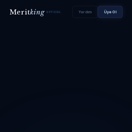
Merit
king
Yardım
Üye Ol
OFFICIAL