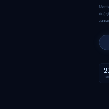
Merit
değişi
zaman
2
Akti