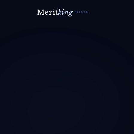
Merit
king
OFFICIAL