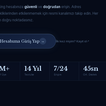
king hesabınıza
güvenli
ve
doğrudan
erişin. Adres
kliklerinden etkilenmemek için resmi kanalımızı takip edin. Her
 doğru noktadasınız.
Hesabıma Giriş Yap
→
İlk kez miyim? Kayıt ol
M+
14 Yıl
7/24
45sn
f Üye
Tecrübe
Erişim
Ort. Destek