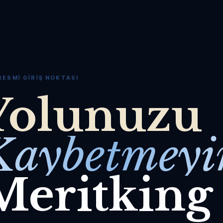
RESMI GIRIŞ NOKTASI
Yolunuzu
Kaybetmeyi
Meritking