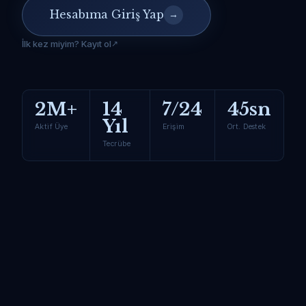
Hesabıma Giriş Yap
→
İlk kez miyim? Kayıt ol
2M+
14
7/24
45sn
Yıl
Aktif Üye
Erişim
Ort. Destek
Tecrübe