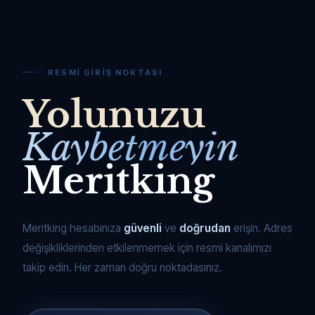
RESMI GIRIŞ NOKTASI
Yolunuzu
Kaybetmeyin
Meritking
Meritking hesabınıza
güvenli
ve
doğrudan
erişin. Adres
değişikliklerinden etkilenmemek için resmi kanalımızı
takip edin. Her zaman doğru noktadasınız.