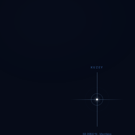
KUZEY
89.9983°N · Meritking