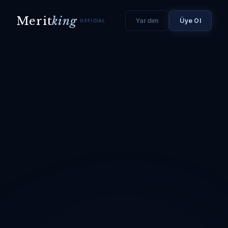
Merit
king
Yardım
Üye Ol
OFFICIAL