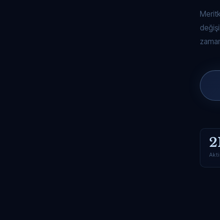
Merit
değişi
zaman
2
Akti