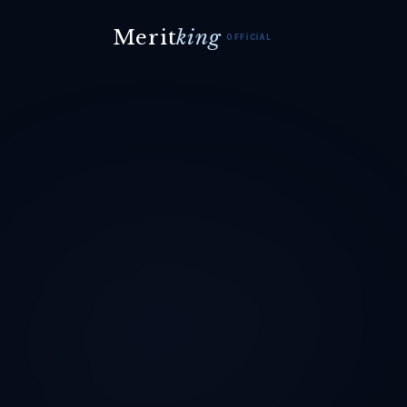
Merit
king
OFFICIAL