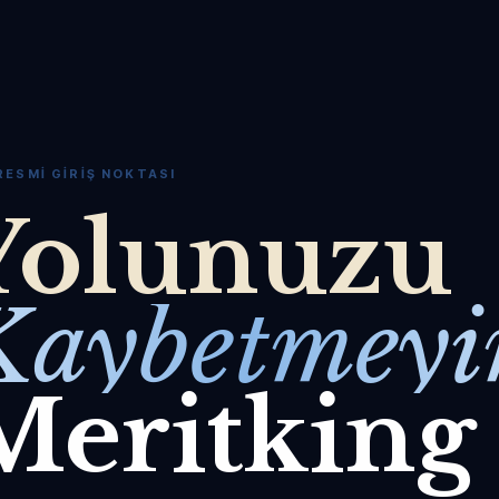
RESMI GIRIŞ NOKTASI
Yolunuzu
Kaybetmeyi
Meritking