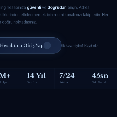
king hesabınıza
güvenli
ve
doğrudan
erişin. Adres
kliklerinden etkilenmemek için resmi kanalımızı takip edin. Her
 doğru noktadasınız.
Hesabıma Giriş Yap
→
İlk kez miyim? Kayıt ol
M+
14 Yıl
7/24
45sn
f Üye
Tecrübe
Erişim
Ort. Destek