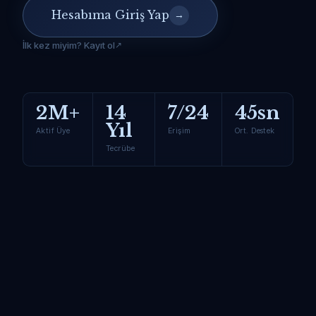
Hesabıma Giriş Yap
→
İlk kez miyim? Kayıt ol
2M+
14
7/24
45sn
Yıl
Aktif Üye
Erişim
Ort. Destek
Tecrübe