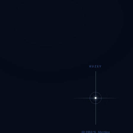
KUZEY
89.9983°N · Meritking