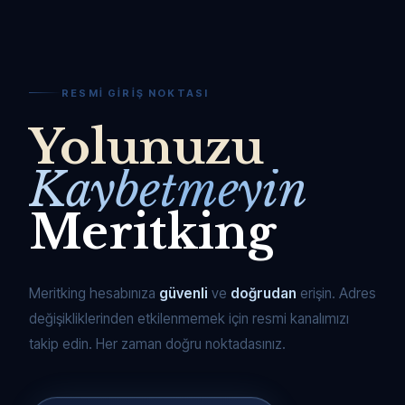
RESMI GIRIŞ NOKTASI
Yolunuzu
Kaybetmeyin
Meritking
Meritking hesabınıza
güvenli
ve
doğrudan
erişin. Adres
değişikliklerinden etkilenmemek için resmi kanalımızı
takip edin. Her zaman doğru noktadasınız.