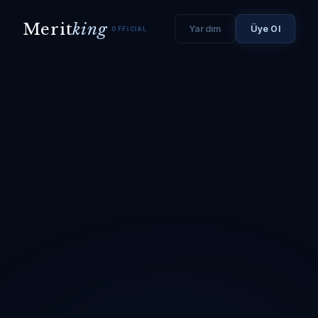
Merit
king
Yardım
Üye Ol
OFFICIAL