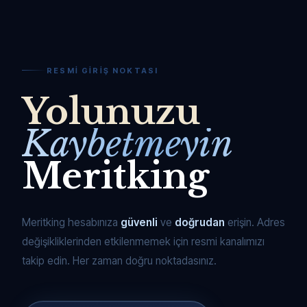
RESMI GIRIŞ NOKTASI
Yolunuzu
Kaybetmeyin
Meritking
Meritking hesabınıza
güvenli
ve
doğrudan
erişin. Adres
değişikliklerinden etkilenmemek için resmi kanalımızı
takip edin. Her zaman doğru noktadasınız.