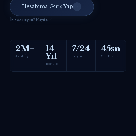
Hesabıma Giriş Yap
→
İlk kez miyim? Kayıt ol
2M+
14
7/24
45sn
Yıl
Aktif Üye
Erişim
Ort. Destek
Tecrübe