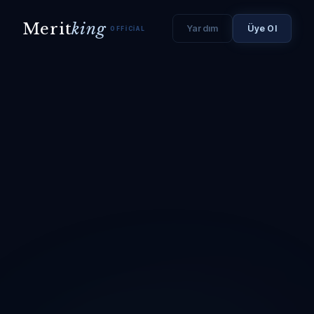
Merit
king
Yardım
Üye Ol
OFFICIAL