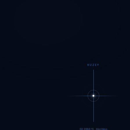
KUZEY
89.9984°N · Meritking