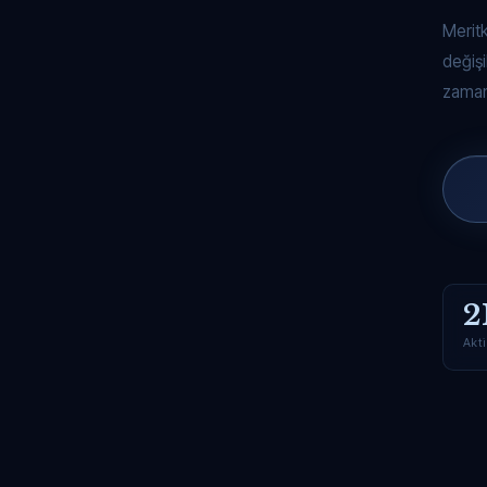
Merit
değişi
zaman
2
Akti