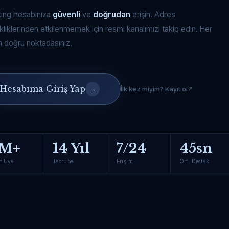
king hesabınıza
güvenli
ve
doğrudan
erişin. Adres
kliklerinden etkilenmemek için resmi kanalımızı takip edin. Her
 doğru noktadasınız.
Hesabıma Giriş Yap
→
İlk kez miyim? Kayıt ol
M+
14 Yıl
7/24
45sn
f Üye
Tecrübe
Erişim
Ort. Destek