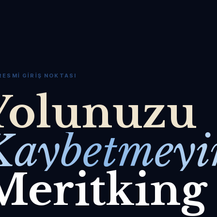
RESMI GIRIŞ NOKTASI
Yolunuzu
Kaybetmeyi
Meritking